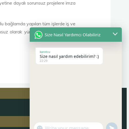
iyetine dayalı sorunsuz projelere imza
. Bu bağlamda yapılan tüm işlerde iş ve
nsuz olarak yürümesi için gerekli tüm
Size Nasıl Yardımcı Olabiliriz
karotcu
Size nasıl yardım edebilirim? :)
22:29
"+chaty_settings.lang.emoji_picker+"
undefined