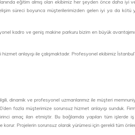
anında eğitim almış olan ekibimiz her şeyden önce daha iyi ve k
 Gelişim süreci boyunca müşterilerimizden gelen iyi ya da kötü 
nel kadro ve geniş makine parkuru bizim en büyük avantajımızdı
 hizmet anlayışı ile çalışmaktadır. Profesyonel ekibimiz İstanbu
bilgili, dinamik ve profesyonel uzmanlarımız ile müşteri memnun
 1000’den fazla müşterimize sorunsuz hizmet anlayışı sunduk. Fi
birinci amaç ilan etmiştir. Bu bağlamda yapılan tüm işlerde i
 korur. Projelerin sorunsuz olarak yürümesi için gerekli tüm önle