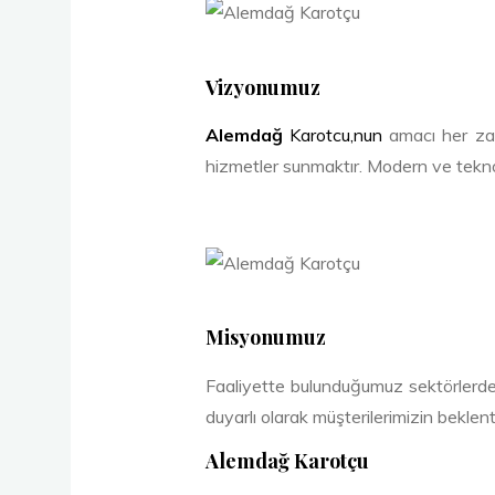
Vizyonumuz
Alemdağ
Karotcu,nun
amacı her zama
hizmetler sunmaktır. Modern ve tekno
Misyonumuz
Faaliyette bulunduğumuz sektörlerde;
duyarlı olarak müşterilerimizin bekle
Alemdağ Karotçu