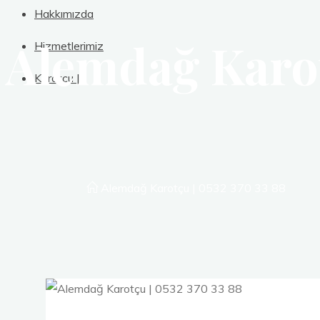
Hakkımızda
Alemdağ Karot
Hizmetlerimiz
Karotçu |
Ana
Alemdağ Karotçu | 0532 370 33 88
Sayfa