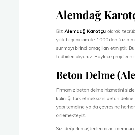
Alemdağ
Karot
Biz
Alemdağ Karotçu
olarak tecrüb
yıllık bilgi birikim ile 1000’den fazl
sunmayı birinci amaç ilan etmiştir. Bu
tedbirleri alıyoruz. Böylece projeleri
Beton Delme (
Al
Firmamız beton delme hizmetini sizlere
kalınlığı fark etmeksizin beton delme
yapı temeline ya da çevresine herhan
önlemekteyiz.
Siz değerli müşterilerimizin memnun