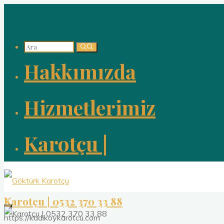
İçeriğe
geç
Arama:
Hakkımızda
Hizmetlerimiz
Karotçu |
Karotçu | 0532 370 33 88
https://kadikoykarotcu.com