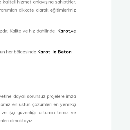
aliteli hizmet anlayışına sahiptirler.
yorumları dikkate alarak eğitimlerimiz
r. Kalite ve hız dahilinde
Karot
,ve
l’un her bölgesinde
Karot ile
Beton
iyetine dayalı sorunsuz projelere imza
rmamız en üstün çözümleri en yenilikçi
ş ve işçi güvenliği, ortamın temiz ve
mleri almaktayız.