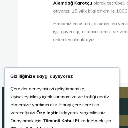
Alemdağ Karotçu
olarak tecrübeli,
atıyoruz. 15 yıllık bilgi birikim ile 
Firmamız en üstün çözümleri en yenilik
işçi güvenliği, ortamın temiz ve zed
önlemleri almaktayız.
Gizliliğinize saygı duyuyoruz
Çerezler deneyiminizi geliştirmemize,
Categories
kişiselleştirilmiş içerik sunmamıza ve trafiği analiz
etmemize yardımcı olur. Hangi çerezlere izin
Kategori yok
vereceğinizi
Özelleştir
tıklayarak seçebilirsiniz.
Search
Onaylamak için
Tümünü Kabul Et
, reddetmek için