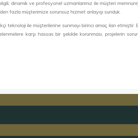
 bilgili, dinamik ve profesyonel uzmanlarımız ile müşteri memnun
1000’den fazla müşterimize sorunsuz hizmet anlayışı sunduk.
çi teknoloji ile müşterilerine sunmayı birinci amaç ilan etmiştir
elenmelere karşı hassas bir şekilde korunması, projelerin soru