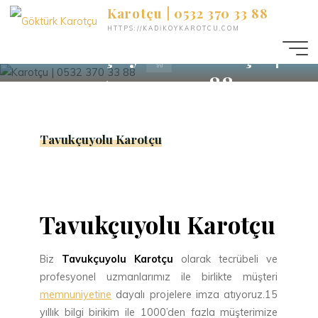
İçeriğe
Karotçu | 0532 370 33 88
geç
HTTPS://KADIKOYKAROTCU.COM
Tavukçuyolu Karotçu |
Ana
Sayfa
0532 370 33 88
Tavukçuyolu Karotçu
Tavukçuyolu
Karotçu
Biz
Tavukçuyolu Karotçu
olarak tecrübeli ve
profesyonel uzmanlarımız ile birlikte müşteri
memnuniyetine
dayalı projelere imza atıyoruz.15
yıllık bilgi birikim ile 1000’den fazla müşterimize